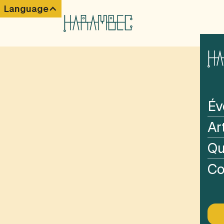
Language
Év
Ar
Qu
Co