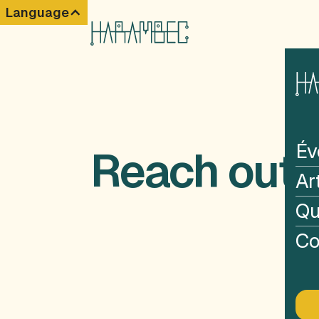
Language
Év
Reach out
Ar
Qu
Co