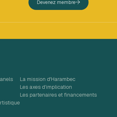
Devenez membre
m
panels
La mission d'Harambec
Les axes d’implication
Les partenaires et financements
tistique