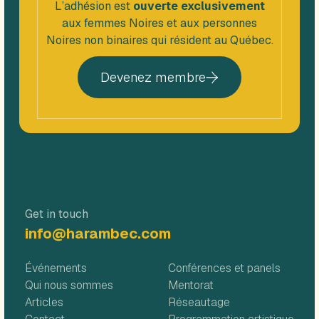
L’adhésion est
ouverte exclusivement
aux femmes Noires et aux personnes
Noires non binaires qui résident au Québec.
Devenez membre
Get in touch
info@harambec.com
Événements
Conférences et panels
Qui nous sommes
Mentorat
Articles
Réseautage